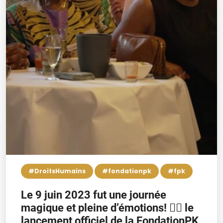
#DroitsHumains
#fondationpk
#fpk
Le 9 juin 2023 fut une journée
magique et pleine d’émotions! 👉🏿 le
lancement officiel de la FondationPK