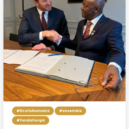
#DroitsHumains
#ensemble
#fondationpk