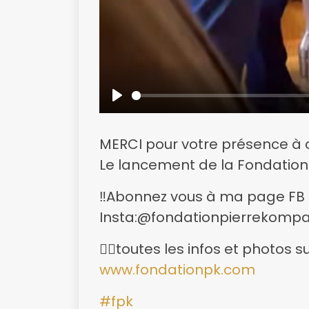
Play
MERCI pour votre présence à
Le lancement de la Fondatio
‼️Abonnez vous à ma page FB
Insta:@fondationpierrekomp
👉🏿toutes les infos et photos su
www.fondationpk.com
#fpk