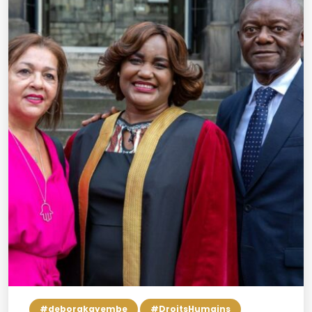
#deborakayembe
#DroitsHumains