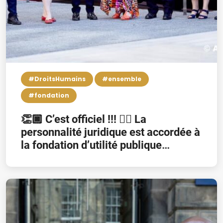
#DroitsHumains
#ensemble
#fondation
👏🏿 C’est officiel !!! 👉🏿 La
personnalité juridique est accordée à
la fondation d’utilité publique
“Fondation Pierre Kompany” 👏🏿
Het is officieel !!