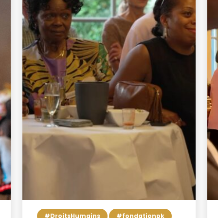
#DroitsHumains
#fondationpk