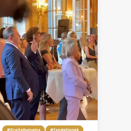
#DroitsHumains
#fondationpk