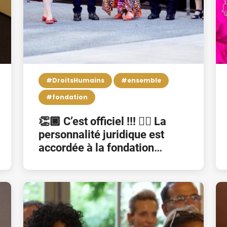
#DroitsHumains
#ensemble
#fondation
👏🏿 C’est officiel !!! 👉🏿 La
personnalité juridique est
accordée à la fondation
d’utilité publique “Fondation
Pierre Kompany” 👏🏿 Het is
officieel !!