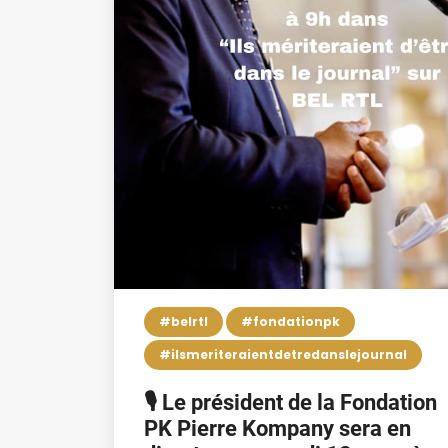
#belrtl
#fondationpk
#ilsmeriteraientdetredanslejournal
🎙️ Le président de la Fondation
PK Pierre Kompany sera en