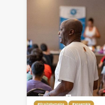
#DroitsHumains
#ensemble