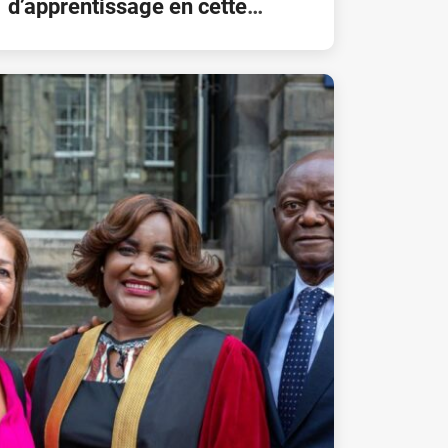
d’apprentissage en cette
journée contre le racisme. Le
président de la FondationPK a
participé à la conférence sur l