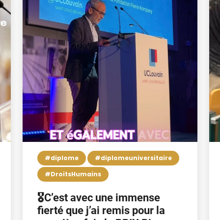
#diplome
#diplomeuniversitaire
#DroitsHumains
🎖️C’est avec une immense
fierté que j’ai remis pour la