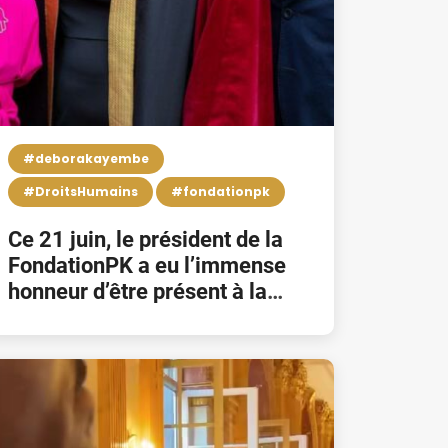
#deborakayembe
#DroitsHumains
#fondationpk
Ce 21 juin, le président de la
FondationPK a eu l’immense
honneur d’être présent à la
cérémonie d’installation du Dr.
Debora Kayembe comme
54ème rectrice de l’U