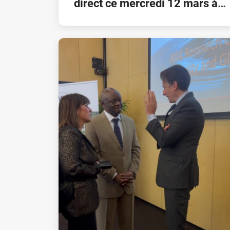
direct ce mercredi 12 mars à
09h dans l’émission « Ils
mériteraient d’être dans le
journal » sur bel R