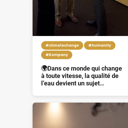
#climatechange
#humanity
#Kompany
🌍Dans ce monde qui change
à toute vitesse, la qualité de
l’eau devient un sujet
problématique et cela menace
l’environnement,
l’écosystème, les économies
et le