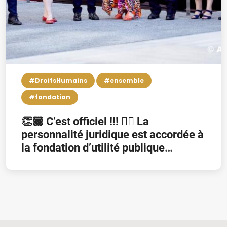
#DroitsHumains
#ensemble
#fondation
👏🏿 C’est officiel !!! 👉🏿 La
personnalité juridique est accordée à
la fondation d’utilité publique
“Fondation Pierre Kompany” 👏🏿
Het is officieel !!