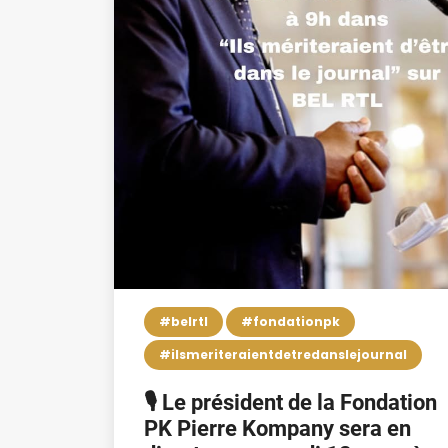
#belrtl
#fondationpk
#ilsmeriteraientdetredanslejournal
🎙️ Le président de la Fondation
PK Pierre Kompany sera en