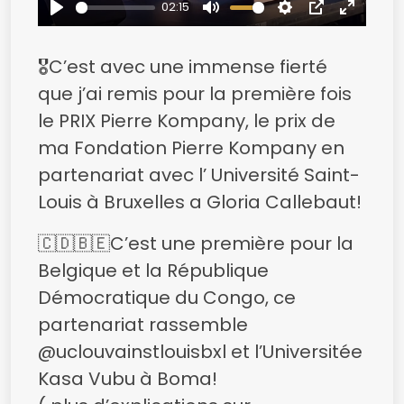
02:15
Play
Mute
Settings
PIP
Enter
fullsc
🎖️C’est avec une immense fierté
que j’ai remis pour la première fois
le PRIX Pierre Kompany, le prix de
ma Fondation Pierre Kompany en
partenariat avec l’ Université Saint-
Louis à Bruxelles a Gloria Callebaut!
🇨🇩🇧🇪C’est une première pour la
Belgique et la République
Démocratique du Congo, ce
partenariat rassemble
@uclouvainstlouisbxl et l’Universitée
Kasa Vubu à Boma!