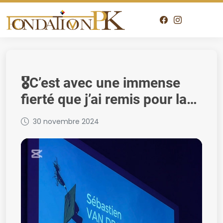
🎖️C’est avec une immense
fierté que j’ai remis pour la
première fois le PRIX Pierre
30 novembre 2024
Kompany, le prix de ma
Fondation Pierre Kompany
en partenariat avec l’ Unive