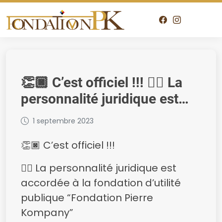
👏🏿 C’est officiel !!! 👉🏿 La
personnalité juridique est
accordée à la fondation
1 septembre 2023
d’utilité publique “Fondation
👏🏿 C’est officiel !!!
Pierre Kompany” 👏🏿 Het is
officieel !!
👉🏿 La personnalité juridique est
accordée à la fondation d’utilité
publique “Fondation Pierre
Kompany”