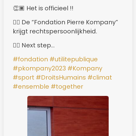
👏🏿 Het is officieel !!
👉🏿 De “Fondation Pierre Kompany”
krijgt rechtspersoonlijkheid.
👉🏿 Next step…
#fondation
#utilitepublique
#pkompany2023
#Kompany
#sport
#DroitsHumains
#climat
#ensemble
#together